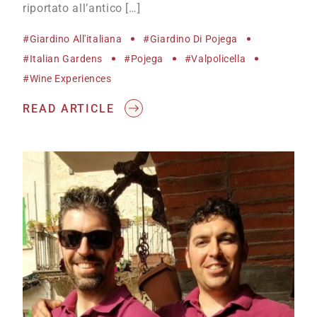
riportato all’antico […]
#giardino All'italiana
#giardino Di Pojega
#Italian Gardens
#Pojega
#Valpolicella
#wine Experiences
READ ARTICLE