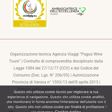
Organizzazione tecnica Agenzia Viaggi “Pagus Wine
Tours” | Contratto di compravendita disciplinato dalla
Legge 1084 del 27/12/77 (CCV) e dal Codice del
Consumo (Dec. Lgs. N° 206/05) | Autorizzazione
Provincia di Verona n° 1593/13 dell’8 aprile 2013 |
Polizza assicurativa n° 63150248-RC16 con
Questo sito utilizza cookie tecnici per migliorare la tua
Europaische Reiseversicherung AG | Programma
esperienza di navigazione. Questo sito utilizza cookie analitici,
che monitorano in forma anonima l'interazione dell'utente con il
comunicato alla Provincia di Verona in data 22 marzo
sito. Questo sito non utilizza cookie per finalità di profilazione
2019. | Powered by
Novamind
Cookie policy