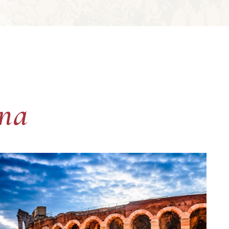
ona
ona