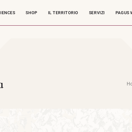
RIENCES
SHOP
IL TERRITORIO
SERVIZI
PAGUS 
a
H