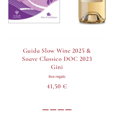
uida Slow Wine 2025 &
Guida Oste
ave Classico DOC 2023
Chiaretto
Gini
Ròdon 
Box regalo
41,50 €