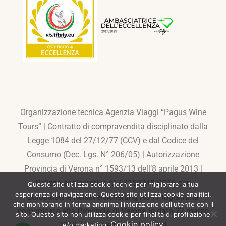
Organizzazione tecnica Agenzia Viaggi “Pagus Wine
Tours” | Contratto di compravendita disciplinato dalla
Legge 1084 del 27/12/77 (CCV) e dal Codice del
Consumo (Dec. Lgs. N° 206/05) | Autorizzazione
Provincia di Verona n° 1593/13 dell’8 aprile 2013 |
Polizza assicurativa n° 63150248-RC16 con
Questo sito utilizza cookie tecnici per migliorare la tua
esperienza di navigazione. Questo sito utilizza cookie analitici,
Europaische Reiseversicherung AG | Programma
che monitorano in forma anonima l'interazione dell'utente con il
comunicato alla Provincia di Verona in data 22 marzo
sito. Questo sito non utilizza cookie per finalità di profilazione
Cookie policy
2019. | Powered by
Novamind
e/o marketing.